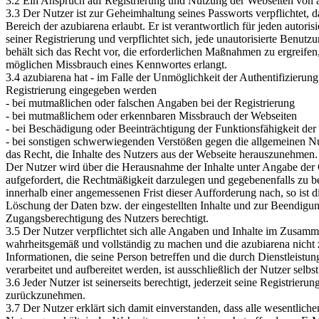
3.2 Ein Anspruch auf Registrierung und Nutzung der Webseiten von az
3.3 Der Nutzer ist zur Geheimhaltung seines Passworts verpflichtet,
Bereich der azubiarena erlaubt. Er ist verantwortlich für jeden autoris
seiner Registrierung und verpflichtet sich, jede unautorisierte Benut
behält sich das Recht vor, die erforderlichen Maßnahmen zu ergreif
möglichen Missbrauch eines Kennwortes erlangt.
3.4 azubiarena hat - im Falle der Unmöglichkeit der Authentifizieru
Registrierung eingegeben werden
- bei mutmaßlichen oder falschen Angaben bei der Registrierung
- bei mutmaßlichem oder erkennbaren Missbrauch der Webseiten
- bei Beschädigung oder Beeinträchtigung der Funktionsfähigkeit de
- bei sonstigen schwerwiegenden Verstößen gegen die allgemeinen 
das Recht, die Inhalte des Nutzers aus der Webseite herauszunehmen.
Der Nutzer wird über die Herausnahme der Inhalte unter Angabe der 
aufgefordert, die Rechtmäßigkeit darzulegen und gegebenenfalls zu 
innerhalb einer angemessenen Frist dieser Aufforderung nach, so ist d
Löschung der Daten bzw. der eingestellten Inhalte und zur Beendigun
Zugangsberechtigung des Nutzers berechtigt.
3.5 Der Nutzer verpflichtet sich alle Angaben und Inhalte im Zusam
wahrheitsgemäß und vollständig zu machen und die azubiarena nicht
Informationen, die seine Person betreffen und die durch Dienstleistu
verarbeitet und aufbereitet werden, ist ausschließlich der Nutzer selbs
3.6 Jeder Nutzer ist seinerseits berechtigt, jederzeit seine Registrier
zurückzunehmen.
3.7 Der Nutzer erklärt sich damit einverstanden, dass alle wesentliche