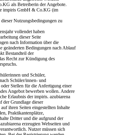
.KG als Betreiberin der Angebote.
s die impiris GmbH & Co.KG (im
ge dieser Nutzungsbedingungen zu
ensjahr vollendet haben
rbeitung dieser Seite
agen nach Information über die
die geänderten Bedingungen nach Ablauf
kt Bestandteil der
das Recht zur Kündigung des
rspruchs.
hülerinnen und Schüler,
 nach Schüler/innen- und
oder Stellen für die Anfertigung einer
hendes Angebot bewerben wollen. Andere
che Erlaubnis der impiris. azubiarena
f der Grundlage dieser
uf ihren Seiten eingestellten Inhalte
len, Praktikantenplätze,
halte Dritter und die aufgrund der
 azubiarena erzeugten Webseiten und
verantwortlich. Nutzer müssen sich
ten. Bei der Registrierung werden