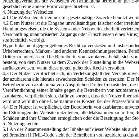
Nutzungsverhältnis der Webseiten von azubiarena betreffend, per E-M
gesetzlich eine andere Form vorgeschrieben ist.
4. Nutzung der Webseiten
4.1 Die Webseiten dürfen nur für gesetzmäßige Zwecke benutzt werd
4.2 Dem Nutzer ist die Eingabe unvollständiger, falscher oder irrefüh
Handlungsweisen, die die System- oder Netzwerksicherheit verletzten 
Verschaffung unautorisierten Zugangs oder Einschleusen eines Virus)
strafrechtlich verfolgt.
Hyperlinks nicht gegen geltendes Recht zu verstoßen und insbesonder
Urheberrechten, Marken- und anderen Kennzeichnungsrechten, Persön
Dritter zu unterlassen. Die Betreiberin von azubiarena behält sich vo
besteht, von dem Nutzer zu dem Zweck der Einstellung in die Webseit
zurückzuweisen, wenn diese gegen geltendes Recht verstoßen.
4.3 Der Nutzer verpflichtet sich, im Verletzungsfall den Verstoß unve
der azubiarena alle hieraus erwachsenden Schäden zu ersetzen. Der Nut
Betreiberin von azubiarena von Ansprüchen Dritter freizustellen, die 
Veröffentlichung seiner Inhalte gegen die Betreiberin von azubiarena
azubiarena verpflichtet sich, dafür zu sorgen, dass der Nutzer über s
wird und wird ihn ohne Übernahme der Kosten bei der Prozessführung
4.4 Der Nutzer ist verpflichtet, der Betreiberin von azubiarena unve
und Störungen der Website mitzuteilen, alle Maßnahmen zu treffen, di
Schäden und ihre Ursachen ermöglichen oder die Beseitigung der Stö
5. Nutzungsrechte
5.1 An der Zusammenstellung der Inhalte auf dieser Website als auch 
gehörendem HTML-Code steht der Betreiberin von azubiarena das all