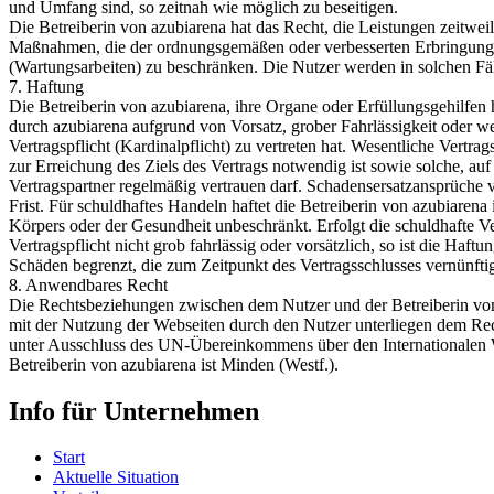
und Umfang sind, so zeitnah wie möglich zu beseitigen.
Die Betreiberin von azubiarena hat das Recht, die Leistungen zeitwe
Maßnahmen, die der ordnungsgemäßen oder verbesserten Erbringung 
(Wartungsarbeiten) zu beschränken. Die Nutzer werden in solchen Fäl
7. Haftung
Die Betreiberin von azubiarena, ihre Organe oder Erfüllungsgehilfen 
durch azubiarena aufgrund von Vorsatz, grober Fahrlässigkeit oder w
Vertragspflicht (Kardinalpflicht) zu vertreten hat. Wesentliche Vertrag
zur Erreichung des Ziels des Vertrags notwendig ist sowie solche, au
Vertragspartner regelmäßig vertrauen darf. Schadensersatzansprüche v
Frist. Für schuldhaftes Handeln haftet die Betreiberin von azubiarena
Körpers oder der Gesundheit unbeschränkt. Erfolgt die schuldhafte V
Vertragspflicht nicht grob fahrlässig oder vorsätzlich, so ist die Haft
Schäden begrenzt, die zum Zeitpunkt des Vertragsschlusses vernünft
8. Anwendbares Recht
Die Rechtsbeziehungen zwischen dem Nutzer und der Betreiberin v
mit der Nutzung der Webseiten durch den Nutzer unterliegen dem Re
unter Ausschluss des UN-Übereinkommens über den Internationalen 
Betreiberin von azubiarena ist Minden (Westf.).
Info für Unternehmen
Start
Aktuelle Situation