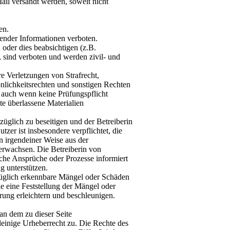
ail versandt werden, soweit nicht
en.
render Informationen verboten.
oder dies beabsichtigen (z.B.
, sind verboten und werden zivil- und
e Verletzungen von Strafrecht,
lichkeitsrechten und sonstigen Rechten
r, auch wenn keine Prüfungspflicht
e überlassene Materialien
rzüglich zu beseitigen und der Betreiberin
zer ist insbesondere verpflichtet, die
in irgendeiner Weise aus der
 erwachsen. Die Betreiberin von
olche Ansprüche oder Prozesse informiert
 unterstützen.
rzüglich erkennbare Mängel oder Schäden
e eine Feststellung der Mängel oder
rung erleichtern und beschleunigen.
an dem zu dieser Seite
einige Urheberrecht zu. Die Rechte des