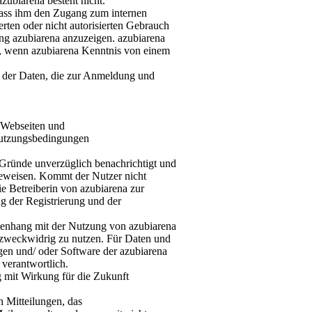
ubiarena besteht nicht.
 dass ihm den Zugang zum internen
ierten oder nicht autorisierten Gebrauch
zung azubiarena anzuzeigen. azubiarena
en, wenn azubiarena Kenntnis von einem
ng der Daten, die zur Anmeldung und
r Webseiten und
Nutzungsbedingungen
Gründe unverzüglich benachrichtigt und
beweisen. Kommt der Nutzer nicht
ie Betreiberin von azubiarena zur
g der Registrierung und der
menhang mit der Nutzung von azubiarena
 zweckwidrig zu nutzen. Für Daten und
ngen und/ oder Software der azubiarena
t verantwortlich.
ung mit Wirkung für die Zukunft
n Mitteilungen, das