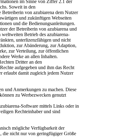
rmationen im Sinne von Ziffer 2.1 der
hs. Soweit in den
e Betreiberin von azubiarena dem Nutzer
enwärtigen und zukünftigen Webseiten
tionen und die Bedienungsanleitungen.
utzer der Betreiberin von azubiarena und
 weltweiten Betrieb des azubiarena-
ränkten, unterlizenzfähigen und nicht
oduktion, zur Abänderung, zur Adaption,
ke, zur Verteilung, zur öffentlichen
ndere Werke an allen Inhalten.
Rechten Dritter an den
en Rechte aufgegeben und ihm das Recht
r erlaubt damit zugleich jedem Nutzer
ngen und Anmerkungen zu machen. Diese
d können zu Werbezwecken genutzt
 azubiarena-Software mittels Links oder in
weiligen Rechteinhaber und sind
hnisch mögliche Verfügbarkeit der
, die nicht nur von geringfügiger Größe