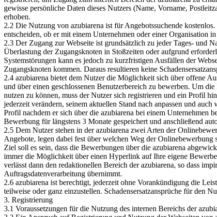
gewisse persönliche Daten dieses Nutzers (Name, Vorname, Postleitz
erhoben.
2.2 Die Nutzung von azubiarena ist für Angebotssuchende kostenlos. 
entscheiden, ob er mit einem Unternehmen oder einer Organisation in
2.3 Der Zugang zur Webseite ist grundsätzlich zu jeder Tages- und N
Überlastung der Zugangsknoten in Stoßzeiten oder aufgrund erforderl
Systemstörungen kann es jedoch zu kurzfristigen Ausfällen der Websei
Zugangsknoten kommen. Daraus resultieren keine Schadensersatzans
2.4 azubiarena bietet dem Nutzer die Möglichkeit sich über offene A
und über einen geschlossenen Benutzerbereich zu bewerben. Um die
nutzen zu können, muss der Nutzer sich registrieren und ein Profil hin
jederzeit verändern, seinem aktuellen Stand nach anpassen und auch w
Profil nachdem er sich über die azubiarena bei einem Unternehmen b
Bewerbung für längstens 3 Monate gespeichert und anschließend auto
2.5 Dem Nutzer stehen in der azubiarena zwei Arten der Onlinebewe
Angebote, legen dabei fest über welchen Weg der Onlinebewerbung 
Ziel soll es sein, dass die Bewerbungen über die azubiarena abgewic
immer die Möglichkeit über einen Hyperlink auf Ihre eigene Bewerber
verlässt dann den redaktionellen Bereich der azubiarena, so dass impir
Auftragsdatenverarbeitung übernimmt.
2.6 azubiarena ist berechtigt, jederzeit ohne Vorankündigung die Lei
teilweise oder ganz einzustellen. Schadensersatzansprüche für den Nut
3. Registrierung
3.1 Voraussetzungen für die Nutzung des internen Bereichs der azubiar