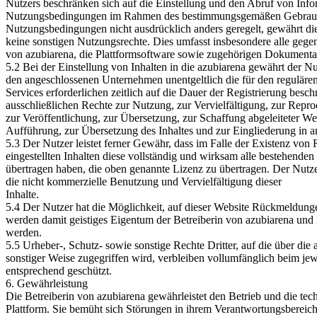
Nutzers beschränken sich auf die Einstellung und den Abruf von Info
Nutzungsbedingungen im Rahmen des bestimmungsgemäßen Gebrauc
Nutzungsbedingungen nicht ausdrücklich anders geregelt, gewährt di
keine sonstigen Nutzungsrechte. Dies umfasst insbesondere alle geg
von azubiarena, die Plattformsoftware sowie zugehörigen Dokumenta
5.2 Bei der Einstellung von Inhalten in die azubiarena gewährt der N
den angeschlossenen Unternehmen unentgeltlich die für den regulären
Services erforderlichen zeitlich auf die Dauer der Registrierung besch
ausschließlichen Rechte zur Nutzung, zur Vervielfältigung, zur Repr
zur Veröffentlichung, zur Übersetzung, zur Schaffung abgeleiteter Wer
Aufführung, zur Übersetzung des Inhaltes und zur Eingliederung in a
5.3 Der Nutzer leistet ferner Gewähr, dass im Falle der Existenz von 
eingestellten Inhalten diese vollständig und wirksam alle bestehend
übertragen haben, die oben genannte Lizenz zu übertragen. Der Nutze
die nicht kommerzielle Benutzung und Vervielfältigung dieser
Inhalte.
5.4 Der Nutzer hat die Möglichkeit, auf dieser Website Rückmeldu
werden damit geistiges Eigentum der Betreiberin von azubiarena un
werden.
5.5 Urheber-, Schutz- sowie sonstige Rechte Dritter, auf die über die
sonstiger Weise zugegriffen wird, verbleiben vollumfänglich beim je
entsprechend geschützt.
6. Gewährleistung
Die Betreiberin von azubiarena gewährleistet den Betrieb und die tec
Plattform. Sie bemüht sich Störungen in ihrem Verantwortungsbereich