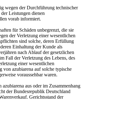
ilig wegen der Durchführung technischer
der Leistungen dienen
len vorab informiert.
haften für Schäden unbegrenzt, die sie
egen der Verletzung einer wesentlichen
spflichten sind solche, deren Erfüllung
f deren Einhaltung der Kunde als
erjähren nach Ablauf der gesetzlichen
 im Fall der Verletzung des Lebens, des
erletzung einer wesentlichen
ung von azubiarena auf solche typische
igerweise voraussehbar waren.
on azubiarena aus oder im Zusammenhang
cht der Bundesrepublik Deutschland
Warenverkauf. Gerichtsstand der