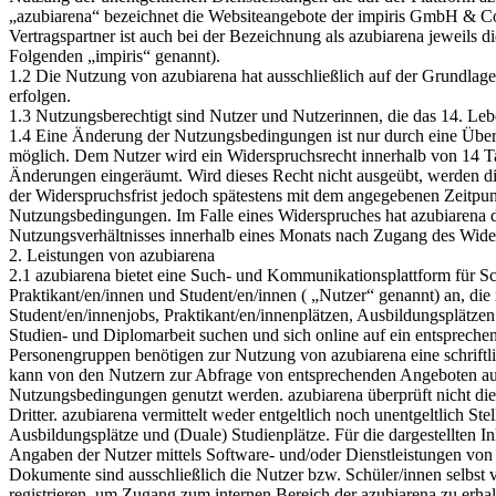
„azubiarena“ bezeichnet die Websiteangebote der impiris GmbH & Co
Vertragspartner ist auch bei der Bezeichnung als azubiarena jeweil
Folgenden „impiris“ genannt).
1.2 Die Nutzung von azubiarena hat ausschließlich auf der Grundla
erfolgen.
1.3 Nutzungsberechtigt sind Nutzer und Nutzerinnen, die das 14. Leb
1.4 Eine Änderung der Nutzungsbedingungen ist nur durch eine Übera
möglich. Dem Nutzer wird ein Widerspruchsrecht innerhalb von 14 T
Änderungen eingeräumt. Wird dieses Recht nicht ausgeübt, werden 
der Widerspruchsfrist jedoch spätestens mit dem angegebenen Zeitpun
Nutzungsbedingungen. Im Falle eines Widerspruches hat azubiarena 
Nutzungsverhältnisses innerhalb eines Monats nach Zugang des Wide
2. Leistungen von azubiarena
2.1 azubiarena bietet eine Such- und Kommunikationsplattform für Sc
Praktikant/en/innen und Student/en/innen ( „Nutzer“ genannt) an, die
Student/en/innenjobs, Praktikant/en/innenplätzen, Ausbildungsplätzen 
Studien- und Diplomarbeit suchen und sich online auf ein entsprec
Personengruppen benötigen zur Nutzung von azubiarena eine schriftli
kann von den Nutzern zur Abfrage von entsprechenden Angeboten au
Nutzungsbedingungen genutzt werden. azubiarena überprüft nicht die a
Dritter. azubiarena vermittelt weder entgeltlich noch unentgeltlich Stel
Ausbildungsplätze und (Duale) Studienplätze. Für die dargestellten In
Angaben der Nutzer mittels Software- und/oder Dienstleistungen von
Dokumente sind ausschließlich die Nutzer bzw. Schüler/innen selbst 
registrieren, um Zugang zum internen Bereich der azubiarena zu erhal