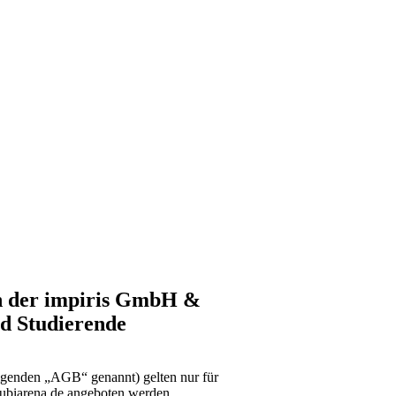
en der impiris GmbH &
d Studierende
genden „AGB“ genannt) gelten nur für
azubiarena.de angeboten werden.