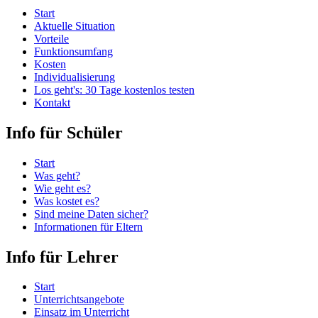
Start
Aktuelle Situation
Vorteile
Funktionsumfang
Kosten
Individualisierung
Los geht's: 30 Tage kostenlos testen
Kontakt
Info für Schüler
Start
Was geht?
Wie geht es?
Was kostet es?
Sind meine Daten sicher?
Informationen für Eltern
Info für Lehrer
Start
Unterrichtsangebote
Einsatz im Unterricht